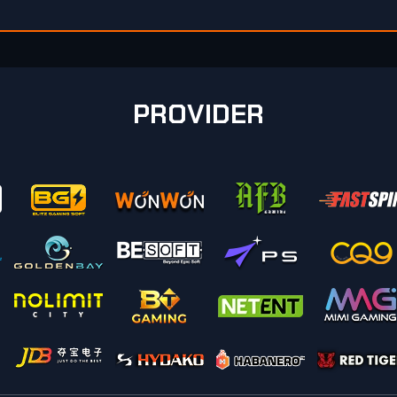
PROVIDER