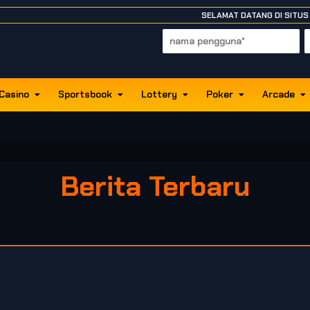
SELAMAT DATANG DI SITUS B
Casino
Sportsbook
Lottery
Poker
Arcade
Berita Terbaru