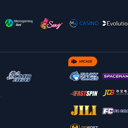
ARCADE